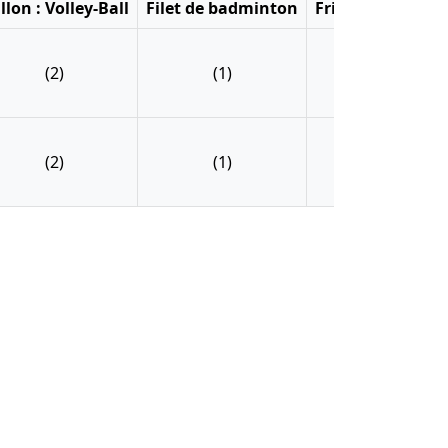
llon : Volley-Ball
Filet de badminton
Frisbee
Kit pé
(2)
(1)
(2)
(4
(2)
(1)
(2)
(4