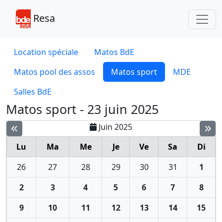
Toggl
Resa
Location spéciale
Matos BdE
Matos pool des assos
Matos sport
MDE
Salles BdE
Matos sport - 23 juin 2025
Juin 2025
Lu
Ma
Me
Je
Ve
Sa
Di
26
27
28
29
30
31
1
2
3
4
5
6
7
8
9
10
11
12
13
14
15