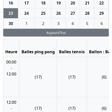
16
17
18
19
20
21
22
23
24
25
26
27
28
29
30
1
2
3
4
5
6
Aujourd'hui
Heure
Balles ping pong
Balles tennis
Ballon : Ba
00:00
-
12:00
(17)
(17)
(6)
12:00
-
(17)
(17)
(6)