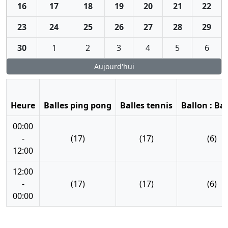
16
17
18
19
20
21
22
23
24
25
26
27
28
29
30
1
2
3
4
5
6
Aujourd'hui
Heure
Balles ping pong
Balles tennis
Ballon : Ba
00:00
-
(17)
(17)
(6)
12:00
12:00
-
(17)
(17)
(6)
00:00