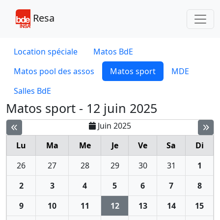
Toggl
Resa
Location spéciale
Matos BdE
Matos pool des assos
Matos sport
MDE
Salles BdE
Matos sport - 12 juin 2025
Juin 2025
Lu
Ma
Me
Je
Ve
Sa
Di
26
27
28
29
30
31
1
2
3
4
5
6
7
8
9
10
11
12
13
14
15