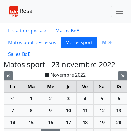
Toggl
Resa
Location spéciale
Matos BdE
Matos pool des assos
Matos sport
MDE
Salles BdE
Matos sport - 23 novembre 2022
Novembre 2022
Lu
Ma
Me
Je
Ve
Sa
Di
31
1
2
3
4
5
6
7
8
9
10
11
12
13
14
15
16
17
18
19
20