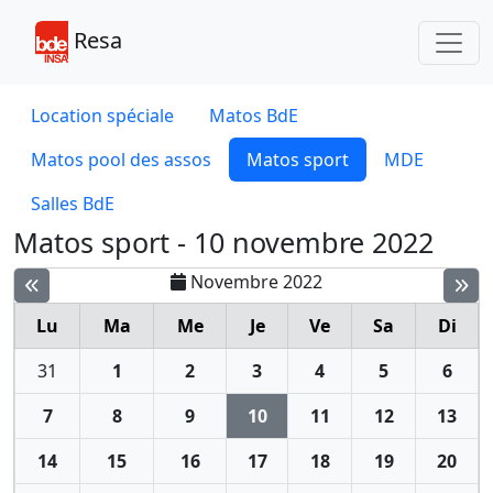
Toggl
Resa
Location spéciale
Matos BdE
Matos pool des assos
Matos sport
MDE
Salles BdE
Matos sport - 10 novembre 2022
Novembre 2022
Lu
Ma
Me
Je
Ve
Sa
Di
31
1
2
3
4
5
6
7
8
9
10
11
12
13
14
15
16
17
18
19
20