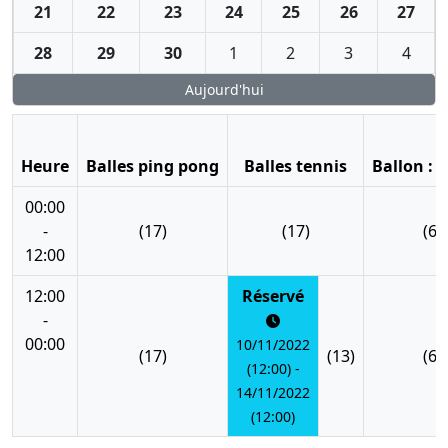
21
22
23
24
25
26
27
28
29
30
1
2
3
4
Aujourd'hui
Heure
Balles ping pong
Balles tennis
Ballon : 
00:00
-
(17)
(17)
(6)
12:00
12:00
Réservé
-
00:00
10/11/2022
(17)
(13)
(6)
(12:00) -
14/11/2022
(12:00)