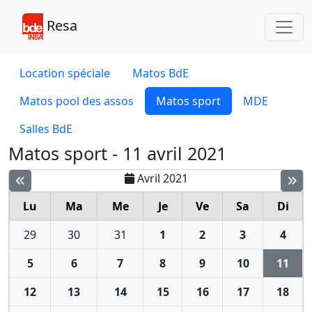
Toggl
Resa
Location spéciale
Matos BdE
Matos pool des assos
Matos sport
MDE
Salles BdE
Matos sport - 11 avril 2021
Avril 2021
Lu
Ma
Me
Je
Ve
Sa
Di
29
30
31
1
2
3
4
5
6
7
8
9
10
11
12
13
14
15
16
17
18