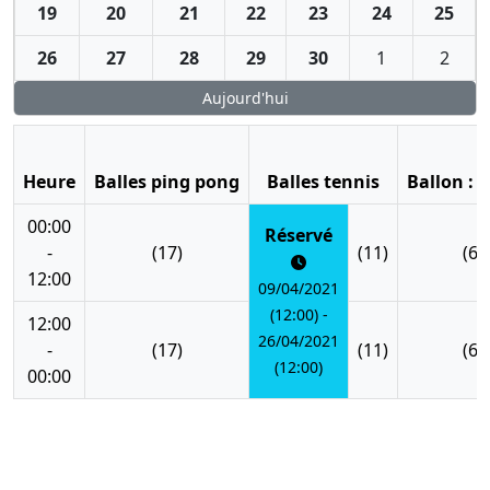
19
20
21
22
23
24
25
26
27
28
29
30
1
2
Aujourd'hui
Heure
Balles ping pong
Balles tennis
Ballon : 
00:00
Réservé
-
(17)
(11)
(6)
12:00
09/04/2021
(12:00) -
12:00
26/04/2021
-
(17)
(11)
(6)
(12:00)
00:00