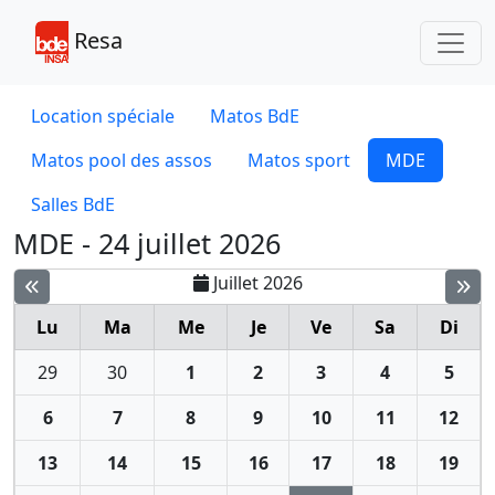
Toggl
Resa
Location spéciale
Matos BdE
Matos pool des assos
Matos sport
MDE
Salles BdE
MDE - 24 juillet 2026
Juillet 2026
Lu
Ma
Me
Je
Ve
Sa
Di
29
30
1
2
3
4
5
6
7
8
9
10
11
12
13
14
15
16
17
18
19