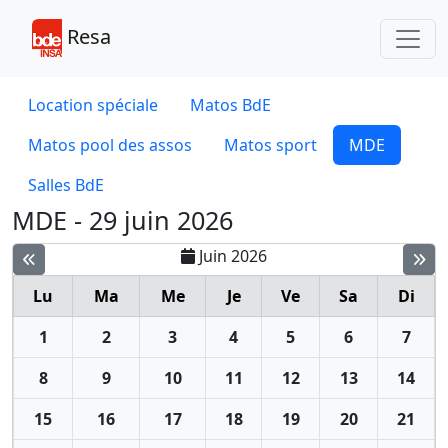
Toggl
Resa
Location spéciale
Matos BdE
Matos pool des assos
Matos sport
MDE
Salles BdE
MDE - 29 juin 2026
Juin 2026
Lu
Ma
Me
Je
Ve
Sa
Di
1
2
3
4
5
6
7
8
9
10
11
12
13
14
15
16
17
18
19
20
21