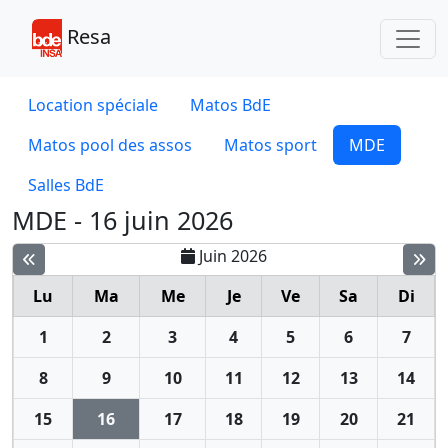
Toggl
Resa
Location spéciale
Matos BdE
Matos pool des assos
Matos sport
MDE
Salles BdE
MDE - 16 juin 2026
Juin 2026
Lu
Ma
Me
Je
Ve
Sa
Di
1
2
3
4
5
6
7
8
9
10
11
12
13
14
15
16
17
18
19
20
21