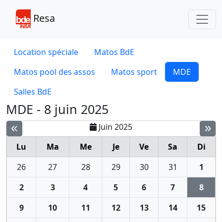
Toggl
Resa
Location spéciale
Matos BdE
Matos pool des assos
Matos sport
MDE
Salles BdE
MDE - 8 juin 2025
Juin 2025
Lu
Ma
Me
Je
Ve
Sa
Di
26
27
28
29
30
31
1
2
3
4
5
6
7
8
9
10
11
12
13
14
15