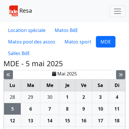
Toggl
Resa
Location spéciale
Matos BdE
Matos pool des assos
Matos sport
MDE
Salles BdE
MDE - 5 mai 2025
Mai 2025
Lu
Ma
Me
Je
Ve
Sa
Di
28
29
30
1
2
3
4
5
6
7
8
9
10
11
12
13
14
15
16
17
18