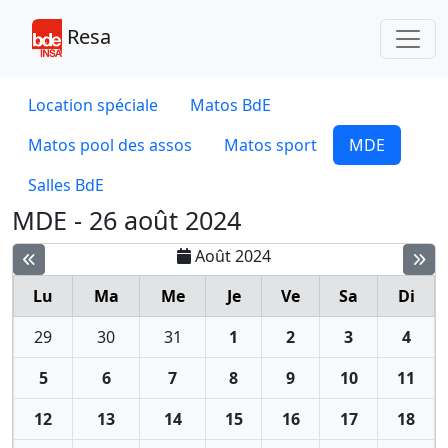
Toggl
Resa
Location spéciale
Matos BdE
Matos pool des assos
Matos sport
MDE
Salles BdE
MDE - 26 août 2024
Août 2024
Lu
Ma
Me
Je
Ve
Sa
Di
29
30
31
1
2
3
4
5
6
7
8
9
10
11
12
13
14
15
16
17
18