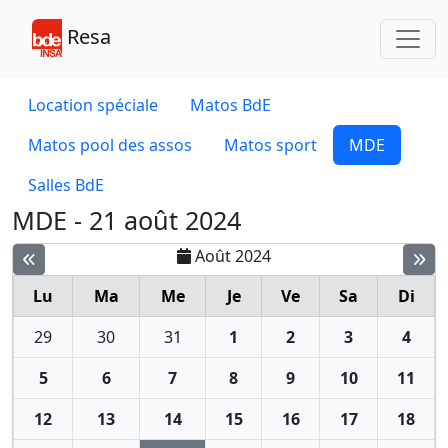
Toggl
Resa
Location spéciale
Matos BdE
Matos pool des assos
Matos sport
MDE
Salles BdE
MDE - 21 août 2024
Août 2024
Lu
Ma
Me
Je
Ve
Sa
Di
29
30
31
1
2
3
4
5
6
7
8
9
10
11
12
13
14
15
16
17
18