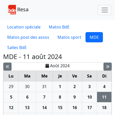
Toggl
Resa
Location spéciale
Matos BdE
Matos pool des assos
Matos sport
MDE
Salles BdE
MDE - 11 août 2024
Août 2024
Lu
Ma
Me
Je
Ve
Sa
Di
29
30
31
1
2
3
4
5
6
7
8
9
10
11
12
13
14
15
16
17
18