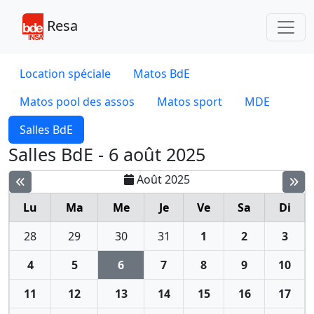
Toggl
Resa
Location spéciale
Matos BdE
Matos pool des assos
Matos sport
MDE
Salles BdE
Salles BdE - 6 août 2025
Août 2025
Lu
Ma
Me
Je
Ve
Sa
Di
28
29
30
31
1
2
3
4
5
6
7
8
9
10
11
12
13
14
15
16
17