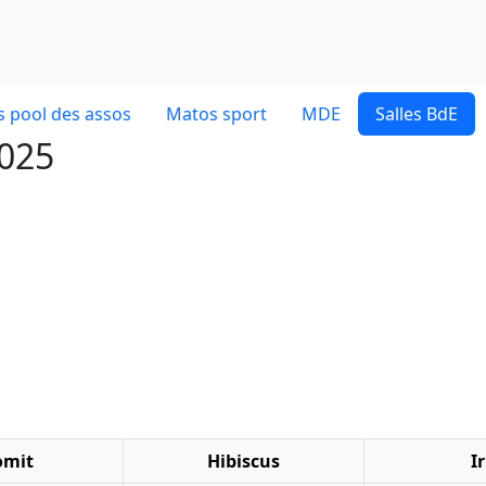
 pool des assos
Matos sport
MDE
Salles BdE
2025
omit
Hibiscus
Ir