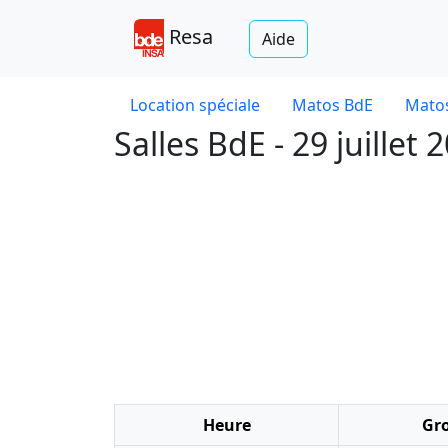
Resa
Aide
Location spéciale
Matos BdE
Matos
Salles BdE - 29 juillet 
Heure
Gr