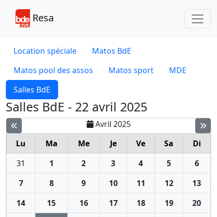
Toggl
Resa
Location spéciale
Matos BdE
Matos pool des assos
Matos sport
MDE
Salles BdE
Salles BdE - 22 avril 2025
Avril 2025
Lu
Ma
Me
Je
Ve
Sa
Di
31
1
2
3
4
5
6
7
8
9
10
11
12
13
14
15
16
17
18
19
20