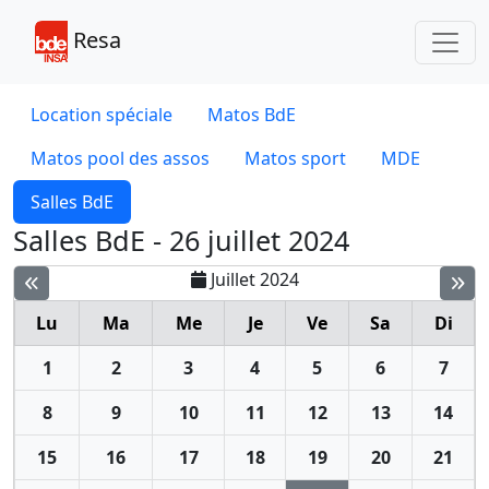
Toggl
Resa
Location spéciale
Matos BdE
Matos pool des assos
Matos sport
MDE
Salles BdE
Salles BdE - 26 juillet 2024
Juillet 2024
Lu
Ma
Me
Je
Ve
Sa
Di
1
2
3
4
5
6
7
8
9
10
11
12
13
14
15
16
17
18
19
20
21