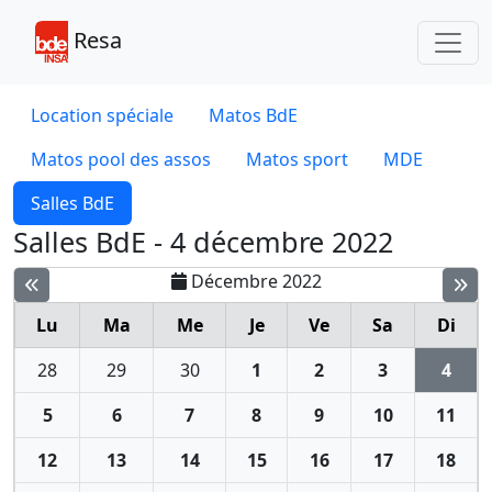
Toggl
Resa
Location spéciale
Matos BdE
Matos pool des assos
Matos sport
MDE
Salles BdE
Salles BdE - 4 décembre 2022
Décembre 2022
Lu
Ma
Me
Je
Ve
Sa
Di
28
29
30
1
2
3
4
5
6
7
8
9
10
11
12
13
14
15
16
17
18