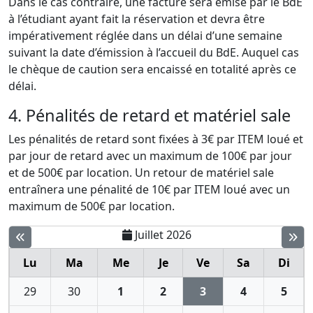
Dans le cas contraire, une facture sera émise par le BdE
à l’étudiant ayant fait la réservation et devra être
impérativement réglée dans un délai d’une semaine
suivant la date d’émission à l’accueil du BdE. Auquel cas
le chèque de caution sera encaissé en totalité après ce
délai.
4. Pénalités de retard et matériel sale
Les pénalités de retard sont fixées à 3€ par ITEM loué et
par jour de retard avec un maximum de 100€ par jour
et de 500€ par location. Un retour de matériel sale
entraînera une pénalité de 10€ par ITEM loué avec un
maximum de 500€ par location.
Juillet 2026
Lu
Ma
Me
Je
Ve
Sa
Di
29
30
1
2
3
4
5