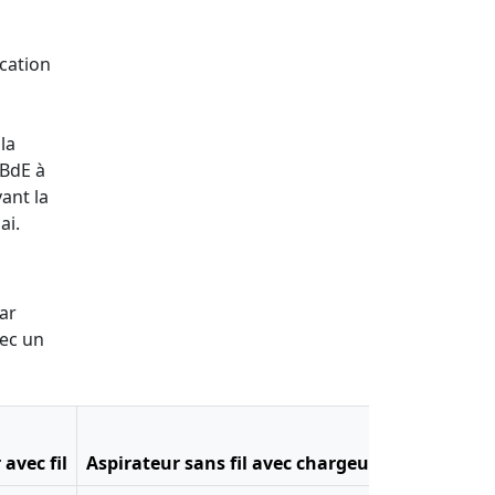
ocation
la
 BdE à
ant la
ai.
ar
vec un
avec fil
Aspirateur sans fil avec chargeur
Batteur éle