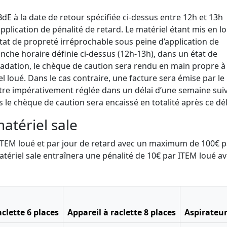
 BdE à la date de retour spécifiée ci-dessus entre 12h et 13h
pplication de pénalité de retard. Le matériel étant mis en l
état de propreté irréprochable sous peine d’application de
ranche horaire définie ci-dessus (12h-13h), dans un état de
adation, le chèque de caution sera rendu en main propre à 
 loué. Dans le cas contraire, une facture sera émise par le
a être impérativement réglée dans un délai d’une semaine suiv
s le chèque de caution sera encaissé en totalité après ce dél
matériel sale
r ITEM loué et par jour de retard avec un maximum de 100€ p
atériel sale entraînera une pénalité de 10€ par ITEM loué a
aclette 6 places
Appareil à raclette 8 places
Aspirateur 