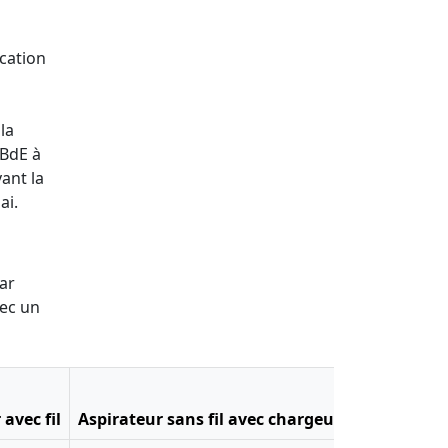
ocation
la
 BdE à
ant la
ai.
ar
vec un
avec fil
Aspirateur sans fil avec chargeur
Batteur éle