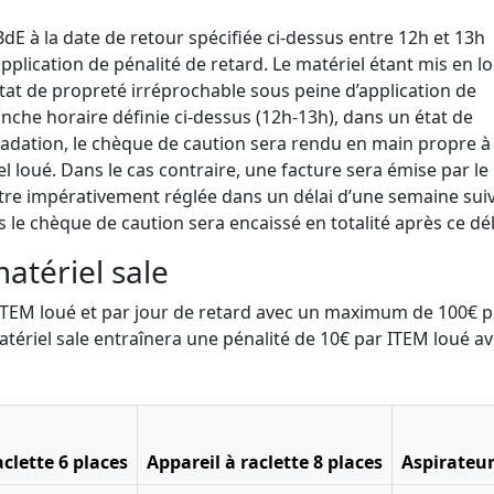
 BdE à la date de retour spécifiée ci-dessus entre 12h et 13h
pplication de pénalité de retard. Le matériel étant mis en l
état de propreté irréprochable sous peine d’application de
ranche horaire définie ci-dessus (12h-13h), dans un état de
adation, le chèque de caution sera rendu en main propre à 
 loué. Dans le cas contraire, une facture sera émise par le
a être impérativement réglée dans un délai d’une semaine suiv
s le chèque de caution sera encaissé en totalité après ce dél
matériel sale
r ITEM loué et par jour de retard avec un maximum de 100€ p
atériel sale entraînera une pénalité de 10€ par ITEM loué a
aclette 6 places
Appareil à raclette 8 places
Aspirateur 