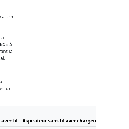
ocation
la
 BdE à
ant la
ai.
ar
vec un
avec fil
Aspirateur sans fil avec chargeur
Batteur éle