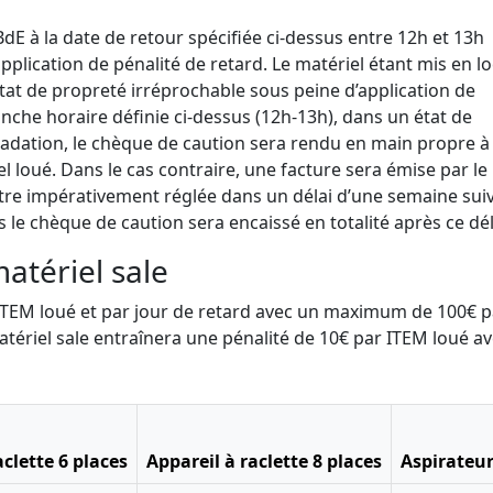
 BdE à la date de retour spécifiée ci-dessus entre 12h et 13h
pplication de pénalité de retard. Le matériel étant mis en l
état de propreté irréprochable sous peine d’application de
ranche horaire définie ci-dessus (12h-13h), dans un état de
adation, le chèque de caution sera rendu en main propre à 
 loué. Dans le cas contraire, une facture sera émise par le
a être impérativement réglée dans un délai d’une semaine suiv
s le chèque de caution sera encaissé en totalité après ce dél
matériel sale
r ITEM loué et par jour de retard avec un maximum de 100€ p
atériel sale entraînera une pénalité de 10€ par ITEM loué a
aclette 6 places
Appareil à raclette 8 places
Aspirateur 