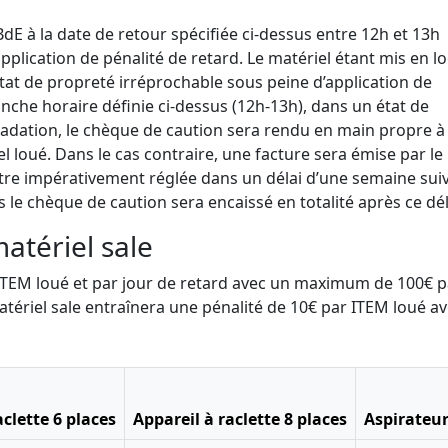
 BdE à la date de retour spécifiée ci-dessus entre 12h et 13h
pplication de pénalité de retard. Le matériel étant mis en l
état de propreté irréprochable sous peine d’application de
ranche horaire définie ci-dessus (12h-13h), dans un état de
adation, le chèque de caution sera rendu en main propre à 
 loué. Dans le cas contraire, une facture sera émise par le
a être impérativement réglée dans un délai d’une semaine suiv
s le chèque de caution sera encaissé en totalité après ce dél
matériel sale
r ITEM loué et par jour de retard avec un maximum de 100€ p
atériel sale entraînera une pénalité de 10€ par ITEM loué a
aclette 6 places
Appareil à raclette 8 places
Aspirateur 