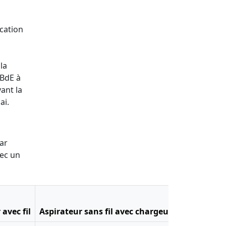
ocation
la
 BdE à
ant la
ai.
ar
vec un
avec fil
Aspirateur sans fil avec chargeur
Batteur éle