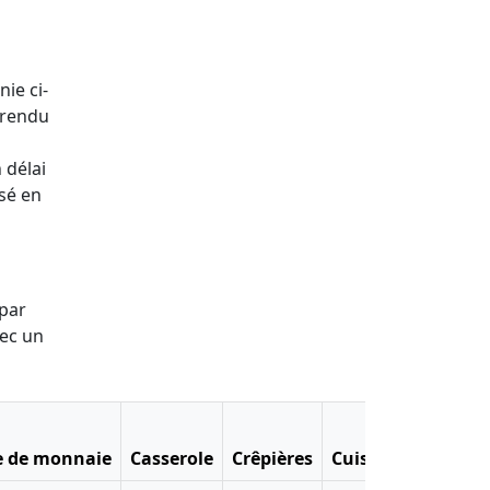
nie ci-
 rendu
 délai
ssé en
 par
vec un
e de monnaie
Casserole
Crêpières
Cuiseur à riz
Dia