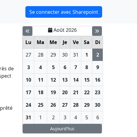
Se connecter avec Sharepoint
Août 2026
Lu
Ma
Me
Je
Ve
Sa
Di
27
28
29
30
31
1
2
3
4
5
6
7
8
9
rès de
spect
10
11
12
13
14
15
16
17
18
19
20
21
22
23
24
25
26
27
28
29
30
 prêté
31
1
2
3
4
5
6
Aujourd'hui