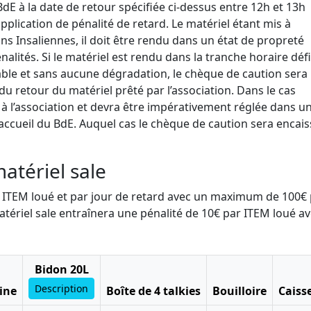
 BdE à la date de retour spécifiée ci-dessus entre 12h et 13h
pplication de pénalité de retard. Le matériel étant mis à
ns Insaliennes, il doit être rendu dans un état de propreté
alités. Si le matériel est rendu dans la tranche horaire défi
able et sans aucune dégradation, le chèque de caution sera
u retour du matériel prêté par l’association. Dans le cas
 à l’association et devra être impérativement réglée dans un
’accueil du BdE. Auquel cas le chèque de caution sera encai
matériel sale
ar ITEM loué et par jour de retard avec un maximum de 100€
atériel sale entraînera une pénalité de 10€ par ITEM loué a
Bidon 20L
Description
ine
Boîte de 4 talkies
Bouilloire
Caiss