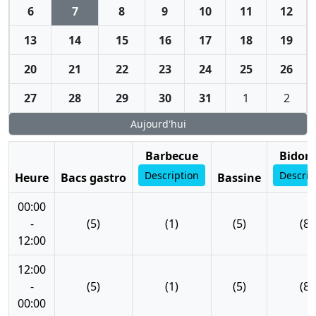
6
7
8
9
10
11
12
13
14
15
16
17
18
19
20
21
22
23
24
25
26
27
28
29
30
31
1
2
Aujourd'hui
Barbecue
Bidon 
Description
Descrip
Heure
Bacs gastro
Bassine
00:00
-
(5)
(1)
(5)
(8)
12:00
12:00
-
(5)
(1)
(5)
(8)
00:00