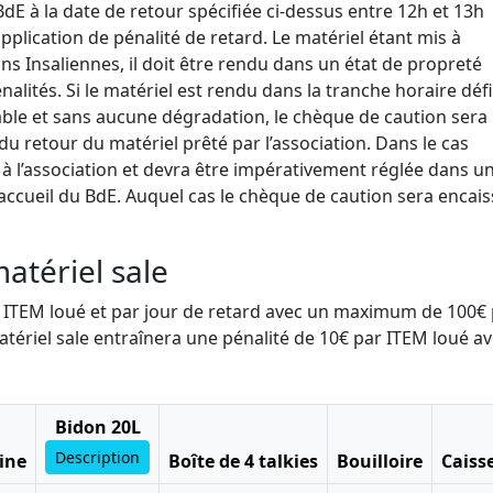
 BdE à la date de retour spécifiée ci-dessus entre 12h et 13h
pplication de pénalité de retard. Le matériel étant mis à
ns Insaliennes, il doit être rendu dans un état de propreté
alités. Si le matériel est rendu dans la tranche horaire défi
able et sans aucune dégradation, le chèque de caution sera
u retour du matériel prêté par l’association. Dans le cas
 à l’association et devra être impérativement réglée dans un
’accueil du BdE. Auquel cas le chèque de caution sera encai
matériel sale
ar ITEM loué et par jour de retard avec un maximum de 100€
atériel sale entraînera une pénalité de 10€ par ITEM loué a
Bidon 20L
Description
ine
Boîte de 4 talkies
Bouilloire
Caiss