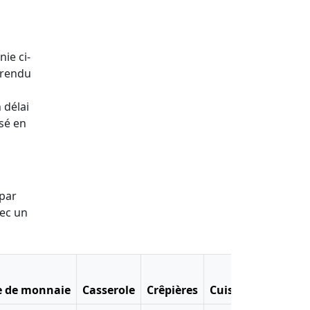
nie ci-
 rendu
 délai
ssé en
 par
vec un
e de monnaie
Casserole
Crêpières
Cuiseur à riz
Dia