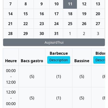
7
8
9
10
11
12
13
14
15
16
17
18
19
20
21
22
23
24
25
26
27
28
29
30
31
1
2
3
Aujourd'hui
Barbecue
Bidon 
Description
Descrip
Heure
Bacs gastro
Bassine
00:00
-
(5)
(1)
(5)
(8)
12:00
12:00
-
(5)
(1)
(5)
(8)
00:00