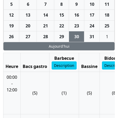
5
6
7
8
9
10
11
12
13
14
15
16
17
18
19
20
21
22
23
24
25
26
27
28
29
30
31
1
Aujourd'hui
Barbecue
Bidon 
Description
Descrip
Heure
Bacs gastro
Bassine
00:00
-
12:00
(5)
(1)
(5)
(8)