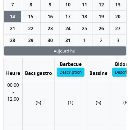
7
8
9
10
11
12
13
14
15
16
17
18
19
20
21
22
23
24
25
26
27
28
29
30
31
1
2
3
Aujourd'hui
Barbecue
Bidon 
Description
Descrip
Heure
Bacs gastro
Bassine
00:00
-
12:00
(5)
(1)
(5)
(8)