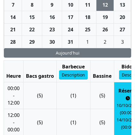
7
8
9
10
11
12
13
14
15
16
17
18
19
20
21
22
23
24
25
26
27
28
29
30
31
1
2
3
Aujourd'hui
Barbecue
Bidon
Description
Descri
Heure
Bacs gastro
Bassine
00:00
Réserv
-
(5)
(1)
(5)
12:00
10/10/20
(00:00) 
12:00
14/10/20
-
(5)
(1)
(5)
(00:00)
00:00