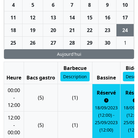
4
5
6
7
8
9
10
11
12
13
14
15
16
17
18
19
20
21
22
23
24
25
26
27
28
29
30
1
Aujourd'hui
Barbecue
Bido
Description
Descr
Heure
Bacs gastro
Bassine
00:00
Réservé
Rése
-
(5)
(1)
12:00
18/09/2023
18/09/
(12:00) -
(12:00
12:00
25/09/2023
25/09/
-
(5)
(1)
(12:00)
(12:0
00:00