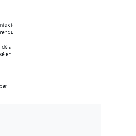
nie ci-
 rendu
 délai
ssé en
 par