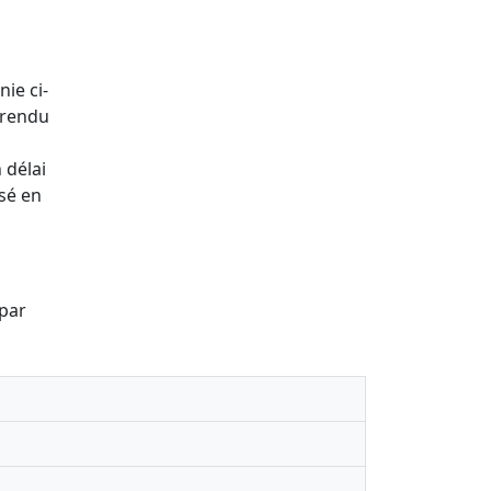
nie ci-
 rendu
 délai
ssé en
 par