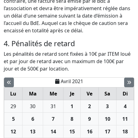
contraire, une facture sera émise par le BdE à
l’association et devra être impérativement réglée dans
un délai d’une semaine suivant la date d’émission à
l’accueil du BdE. Auquel cas le chèque de caution sera
encaissé en totalité après ce délai.
4. Pénalités de retard
Les pénalités de retard sont fixées à 10€ par ITEM loué
et par jour de retard avec un maximum de 100€ par
jour et de 500€ par location.
Avril 2021
Lu
Ma
Me
Je
Ve
Sa
Di
29
30
31
1
2
3
4
5
6
7
8
9
10
11
12
13
14
15
16
17
18